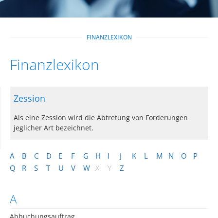
FINANZLEXIKON
Finanzlexikon
Zession
Als eine Zession wird die Abtretung von Forderungen
jeglicher Art bezeichnet.
A
B
C
D
E
F
G
H
I
J
K
L
M
N
O
P
Q
R
S
T
U
V
W
X
Y
Z
A
Abbuchungsauftrag