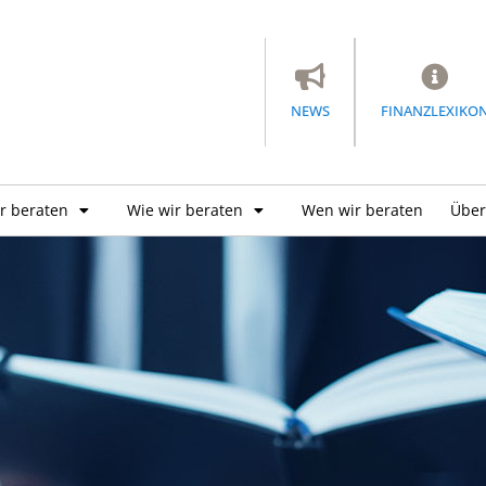
NEWS
FINANZLEXIKO
r beraten
Wie wir beraten
Wen wir beraten
Über