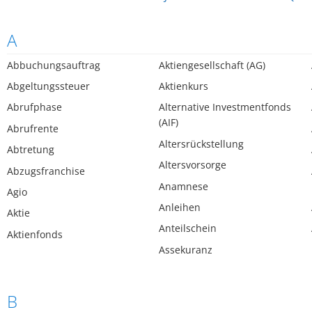
A
Abbuchungsauftrag
Aktiengesellschaft (AG)
Abgeltungssteuer
Aktienkurs
Abrufphase
Alternative Investmentfonds
(AIF)
Abrufrente
Altersrückstellung
Abtretung
Altersvorsorge
Abzugsfranchise
Anamnese
Agio
Anleihen
Aktie
Anteilschein
Aktienfonds
Assekuranz
B