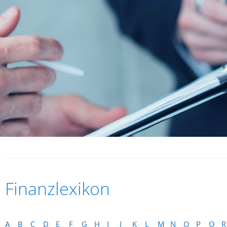
Finanzlexikon
A
B
C
D
E
F
G
H
I
J
K
L
M
N
O
P
Q
R