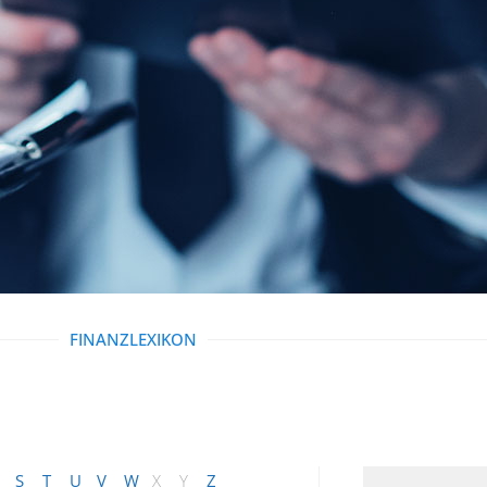
FINANZLEXIKON
S
T
U
V
W
X
Y
Z