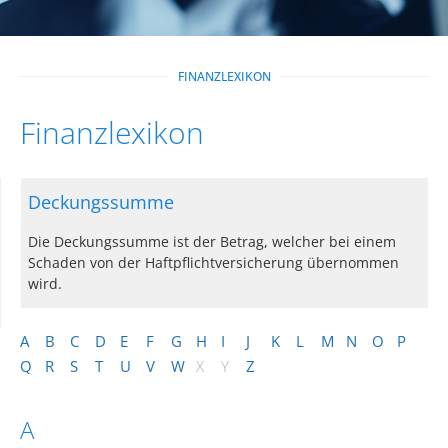
FINANZLEXIKON
Finanzlexikon
Deckungssumme
Die Deckungssumme ist der Betrag, welcher bei einem
Schaden von der Haftpflichtversicherung übernommen
wird.
A
B
C
D
E
F
G
H
I
J
K
L
M
N
O
P
Q
R
S
T
U
V
W
X
Y
Z
A