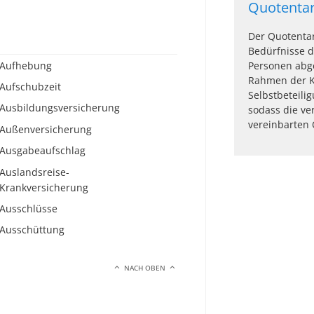
Quotentar
Der Quotentari
Bedürfnisse d
Aufhebung
Personen abge
Rahmen der K
Aufschubzeit
Selbstbeteili
Ausbildungsversicherung
sodass die ve
vereinbarten 
Außenversicherung
Ausgabeaufschlag
Auslandsreise-
Krankversicherung
Ausschlüsse
Ausschüttung
NACH OBEN