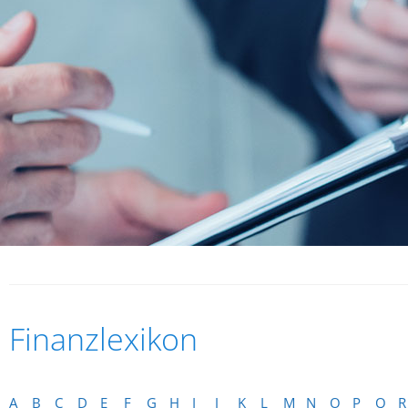
Finanzlexikon
A
B
C
D
E
F
G
H
I
J
K
L
M
N
O
P
Q
R