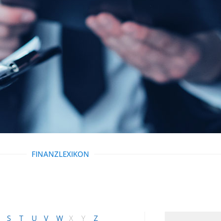
FINANZLEXIKON
S
T
U
V
W
X
Y
Z