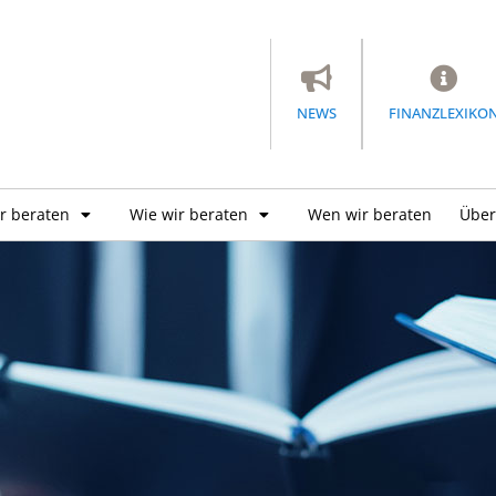
NEWS
FINANZLEXIKO
r beraten
Wie wir beraten
Wen wir beraten
Über