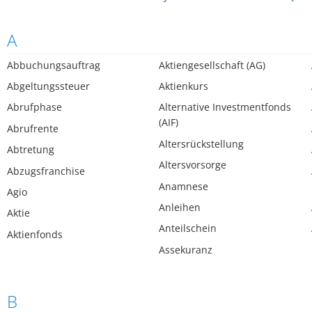
A
Abbuchungsauftrag
Aktiengesellschaft (AG)
Abgeltungssteuer
Aktienkurs
Abrufphase
Alternative Investmentfonds
(AIF)
Abrufrente
Altersrückstellung
Abtretung
Altersvorsorge
Abzugsfranchise
Anamnese
Agio
Anleihen
Aktie
Anteilschein
Aktienfonds
Assekuranz
B