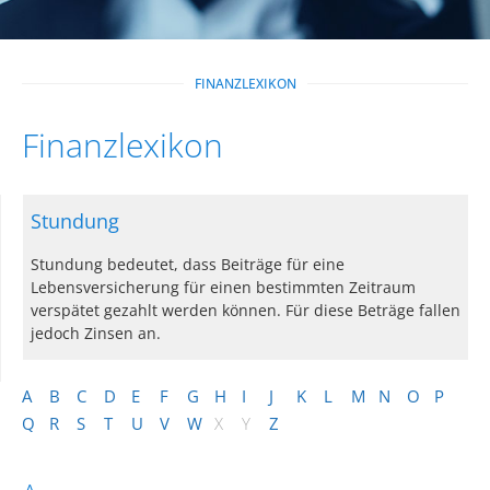
FINANZLEXIKON
Finanzlexikon
Stundung
Stundung bedeutet, dass Beiträge für eine
Lebensversicherung für einen bestimmten Zeitraum
verspätet gezahlt werden können. Für diese Beträge fallen
jedoch Zinsen an.
A
B
C
D
E
F
G
H
I
J
K
L
M
N
O
P
Q
R
S
T
U
V
W
X
Y
Z