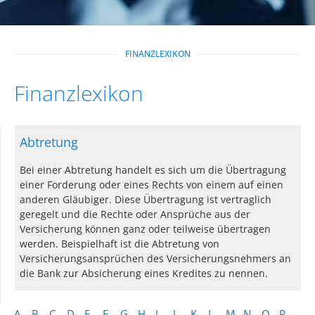
FINANZLEXIKON
Finanzlexikon
Abtretung
Bei einer Abtretung handelt es sich um die Übertragung
einer Forderung oder eines Rechts von einem auf einen
anderen Gläubiger. Diese Übertragung ist vertraglich
geregelt und die Rechte oder Ansprüche aus der
Versicherung können ganz oder teilweise übertragen
werden. Beispielhaft ist die Abtretung von
Versicherungsansprüchen des Versicherungsnehmers an
die Bank zur Absicherung eines Kredites zu nennen.
A
B
C
D
E
F
G
H
I
J
K
L
M
N
O
P