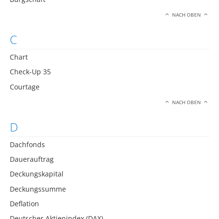
NACH OBEN
C
Chart
Check-Up 35
Courtage
NACH OBEN
D
Dachfonds
Dauerauftrag
Deckungskapital
Deckungssumme
Deflation
Deutscher Aktienindex (DAX)