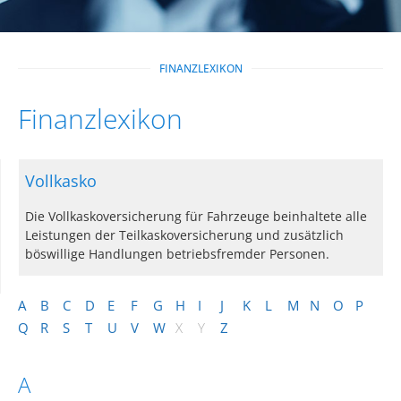
FINANZLEXIKON
Finanzlexikon
Vollkasko
Die Vollkaskoversicherung für Fahrzeuge beinhaltete alle
Leistungen der Teilkaskoversicherung und zusätzlich
böswillige Handlungen betriebsfremder Personen.
A
B
C
D
E
F
G
H
I
J
K
L
M
N
O
P
Q
R
S
T
U
V
W
X
Y
Z
A