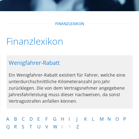
FINANZLEXIKON
Finanzlexikon
Wenigfahrer-Rabatt
Ein Wenigfahrer-Rabatt existiert für Fahrer, welche eine
unterdurchschnittliche Kilometeranzahl pro Jahr
zurücklegen. Die von dem Vertragsnehmer angegebene
Jahresfahrleistung muss dieser nachweisen, da sonst
Vertragsstrafen anfallen können.
A
B
C
D
E
F
G
H
I
J
K
L
M
N
O
P
Q
R
S
T
U
V
W
X
Y
Z