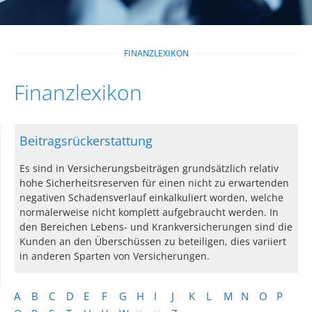
FINANZLEXIKON
Finanzlexikon
Beitragsrückerstattung
Es sind in Versicherungsbeiträgen grundsätzlich relativ
hohe Sicherheitsreserven für einen nicht zu erwartenden
negativen Schadensverlauf einkalkuliert worden, welche
normalerweise nicht komplett aufgebraucht werden. In
den Bereichen Lebens- und Krankversicherungen sind die
Kunden an den Überschüssen zu beteiligen, dies variiert
in anderen Sparten von Versicherungen.
A
B
C
D
E
F
G
H
I
J
K
L
M
N
O
P