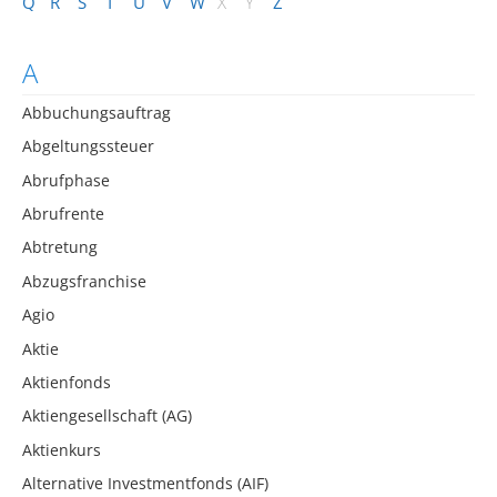
Q
R
S
T
U
V
W
X
Y
Z
A
Abbuchungsauftrag
Abgeltungssteuer
Abrufphase
Abrufrente
Abtretung
Abzugsfranchise
Agio
Aktie
Aktienfonds
Aktiengesellschaft (AG)
Aktienkurs
Alternative Investmentfonds (AIF)