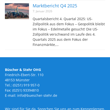
Marktbericht Q4 2025
7. Januar 2026
Quartalsbericht 4. Quartal 2025: US-
Zollpolitik aus dem Fokus – Geopolitik bleibt
im Fokus – Edelmetalle gesucht! Die US-
Zollpolitik verschwand im Laufe des 4.
Quartals 2025 aus dem Fokus der
Finanzmärkte,…
Büscher & Stehr OHG
Friedrich-Ebert-Str. 110
48153 Münster
Tel.: (0251) 919 957-0
Fax: (0251) 93394810
E-mail: info@buescher-stehr.de
Wir sind für Sie da. Sprechen Sie uns an zum Kennenlernen,