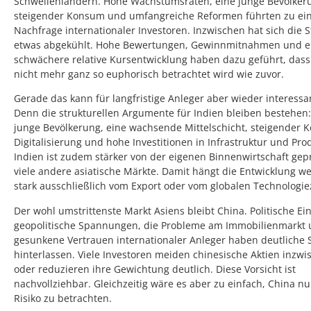
Schwellenländern. Hohe Wachstumsraten, eine junge Bevölker
steigender Konsum und umfangreiche Reformen führten zu ein
Nachfrage internationaler Investoren. Inzwischen hat sich die
etwas abgekühlt. Hohe Bewertungen, Gewinnmitnahmen und e
schwächere relative Kursentwicklung haben dazu geführt, dass
nicht mehr ganz so euphorisch betrachtet wird wie zuvor.
Gerade das kann für langfristige Anleger aber wieder interess
Denn die strukturellen Argumente für Indien bleiben bestehen:
junge Bevölkerung, eine wachsende Mittelschicht, steigender 
Digitalisierung und hohe Investitionen in Infrastruktur und Pro
Indien ist zudem stärker von der eigenen Binnenwirtschaft gepr
viele andere asiatische Märkte. Damit hängt die Entwicklung w
stark ausschließlich vom Export oder vom globalen Technologie
Der wohl umstrittenste Markt Asiens bleibt China. Politische Ein
geopolitische Spannungen, die Probleme am Immobilienmarkt 
gesunkene Vertrauen internationaler Anleger haben deutliche
hinterlassen. Viele Investoren meiden chinesische Aktien inzw
oder reduzieren ihre Gewichtung deutlich. Diese Vorsicht ist
nachvollziehbar. Gleichzeitig wäre es aber zu einfach, China nu
Risiko zu betrachten.