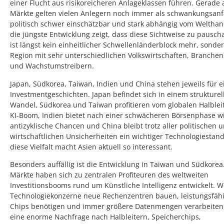
einer Flucht aus risikoreicheren Anlageklassen führen. Gerade 
Märkte gelten vielen Anlegern noch immer als schwankungsanfä
politisch schwer einschätzbar und stark abhängig vom Welthan
die jüngste Entwicklung zeigt, dass diese Sichtweise zu pauschal
ist längst kein einheitlicher Schwellenländerblock mehr, sonde
Region mit sehr unterschiedlichen Volkswirtschaften, Branchen
und Wachstumstreibern.
Japan, Südkorea, Taiwan, Indien und China stehen jeweils für 
Investmentgeschichten. Japan befindet sich in einem strukturel
Wandel, Südkorea und Taiwan profitieren vom globalen Halblei
KI-Boom, Indien bietet nach einer schwächeren Börsenphase w
antizyklische Chancen und China bleibt trotz aller politischen 
wirtschaftlichen Unsicherheiten ein wichtiger Technologiestan
diese Vielfalt macht Asien aktuell so interessant.
Besonders auffällig ist die Entwicklung in Taiwan und Südkorea
Märkte haben sich zu zentralen Profiteuren des weltweiten
Investitionsbooms rund um Künstliche Intelligenz entwickelt. 
Technologiekonzerne neue Rechenzentren bauen, leistungsfäh
Chips benötigen und immer größere Datenmengen verarbeiten,
eine enorme Nachfrage nach Halbleitern, Speicherchips,