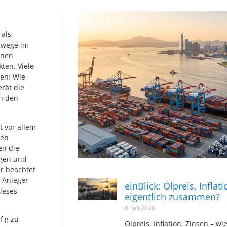
 als
rtwege im
enen
ten. Viele
ren: Wie
rät die
h den
t vor allem
ßen
en die
rgen und
r beachtet
e Anleger
einBlick: Ölpreis, Inflat
ieses
eigentlich zusammen?
8. Juli 2026
fig zu
Ölpreis, Inflation, Zinsen – wi