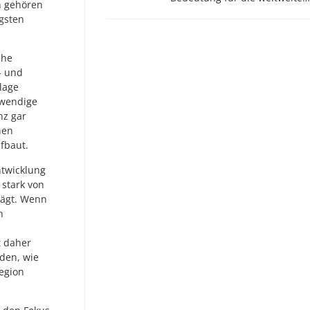
n gehören
gsten
che
- und
lage
twendige
nz gar
nen
fbaut.
ntwicklung
 stark von
rägt. Wenn
h
t daher
rden, wie
Region