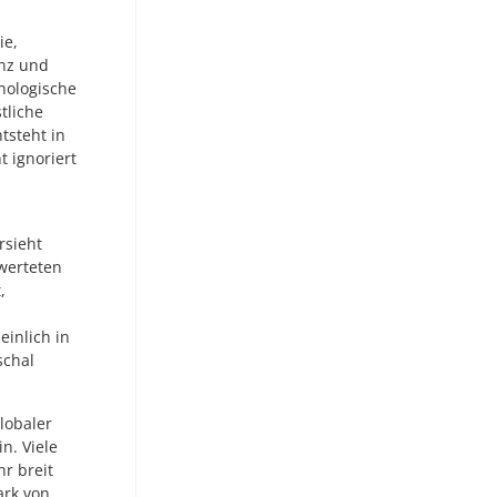
ie,
enz und
nologische
tliche
tsteht in
t ignoriert
rsieht
werteten
,
einlich in
schal
lobaler
n. Viele
r breit
ark von