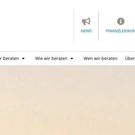
NEWS
FINANZLEXIKO
r beraten
Wie wir beraten
Wen wir beraten
Über