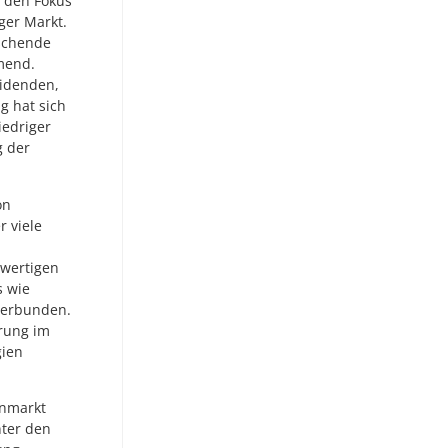
 den Fokus
iger Markt.
schende
hmend.
videnden,
ig hat sich
iedriger
g der
on
r viele
hwertigen
s wie
 verbunden.
erung im
gien
enmarkt
nter den