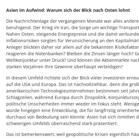
Asien im Aufwind: Warum sich der Blick nach Osten lohnt
Die Nachrichtenlage der vergangenen Monate war alles andere
beruhigend. Der Krieg im Iran, die Sorge um wichtige Transpo
Nahen Osten, steigende Energiepreise und die damit verbund
Inflationsrisiken sorgten für Verunsicherung an den Kapitalmärk
Anleger blickten daher vor allem auf die bekannten Risikofakto
reagieren die Notenbanken? Bleiben die Zinsen länger hoch? Ge
Weltkonjunktur unter Druck? Und können die Aktienmärkte nac
starken Vorjahren ihre Gewinne überhaupt verteidigen?
In diesem Umfeld richtete sich der Blick vieler Investoren erneu
auf die USA und Europa. Das ist nachvollziehbar, denn die gro
amerikanischen Technologieunternehmen bestimmen seit Jahr
Schlagzeilen, während Europa durch Zinspolitik, Konjunkturso
politische Unsicherheiten immer wieder im Fokus steht. Wenige
wurde hingegen eine Entwicklung, die für langfristig orientiert
durchaus von Bedeutung sein könnte: Asien hat sich inmitten d
schwierigen Umfelds überraschend stark präsentiert.
Das ist bemerkenswert, weil geopolitische Krisen eigentlich häu