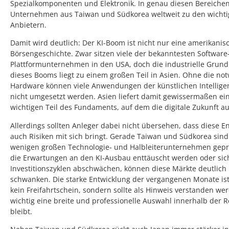
Spezialkomponenten und Elektronik. In genau diesen Bereiche
Unternehmen aus Taiwan und Südkorea weltweit zu den wichti
Anbietern.
Damit wird deutlich: Der KI-Boom ist nicht nur eine amerikanis
Börsengeschichte. Zwar sitzen viele der bekanntesten Software
Plattformunternehmen in den USA, doch die industrielle Grund
dieses Booms liegt zu einem großen Teil in Asien. Ohne die no
Hardware können viele Anwendungen der künstlichen Intellige
nicht umgesetzt werden. Asien liefert damit gewissermaßen ei
wichtigen Teil des Fundaments, auf dem die digitale Zukunft au
Allerdings sollten Anleger dabei nicht übersehen, dass diese E
auch Risiken mit sich bringt. Gerade Taiwan und Südkorea sind
wenigen großen Technologie- und Halbleiterunternehmen gep
die Erwartungen an den KI-Ausbau enttäuscht werden oder sic
Investitionszyklen abschwächen, können diese Märkte deutlich
schwanken. Die starke Entwicklung der vergangenen Monate is
kein Freifahrtschein, sondern sollte als Hinweis verstanden we
wichtig eine breite und professionelle Auswahl innerhalb der 
bleibt.