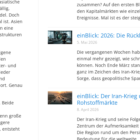
asiatische
zusammen? Auf den ersten Bli
llig,
den Kapitalmärkten wie einz
del. Doch
Ereignisse. Mal ist es der ste
 ist. Asien
rn eine
einBlick: 2026: Die Rüc
strukturen
5. Mai 2026
Die vergangenen Wochen hab
eigene
einmal mehr gezeigt, wie sch
len
können. Noch Ende März stan
ter- und
ganz im Zeichen des Iran-Krie
ieder
Sorge, dass geopolitische S
und
dort. Genau
einBlick: Der Iran-Krieg
Rohstoffmärkte
. Beide
8. April 2026
Wenn große
Der Iran-Krieg und seine Folg
igere
Zentrum der Aufmerksamkeit s
 entsteht
Die Region rund um den Persis
Bedeutung für die weltweite…