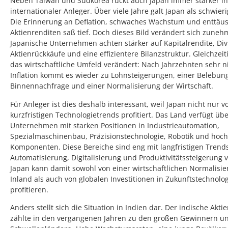
Neben Taiwan und Südkorea rückt auch Japan immer stärker in
internationaler Anleger. Über viele Jahre galt Japan als schwier
Die Erinnerung an Deflation, schwaches Wachstum und enttäu
Aktienrenditen saß tief. Doch dieses Bild verändert sich zune
Japanische Unternehmen achten stärker auf Kapitalrendite, Di
Aktienrückkäufe und eine effizientere Bilanzstruktur. Gleichzeit
das wirtschaftliche Umfeld verändert: Nach Jahrzehnten sehr n
Inflation kommt es wieder zu Lohnsteigerungen, einer Belebun
Binnennachfrage und einer Normalisierung der Wirtschaft.
Für Anleger ist dies deshalb interessant, weil Japan nicht nur v
kurzfristigen Technologietrends profitiert. Das Land verfügt übe
Unternehmen mit starken Positionen in Industrieautomation,
Spezialmaschinenbau, Präzisionstechnologie, Robotik und hoc
Komponenten. Diese Bereiche sind eng mit langfristigen Trend
Automatisierung, Digitalisierung und Produktivitätssteigerung
Japan kann damit sowohl von einer wirtschaftlichen Normalisi
Inland als auch von globalen Investitionen in Zukunftstechnolo
profitieren.
Anders stellt sich die Situation in Indien dar. Der indische Akti
zählte in den vergangenen Jahren zu den großen Gewinnern u