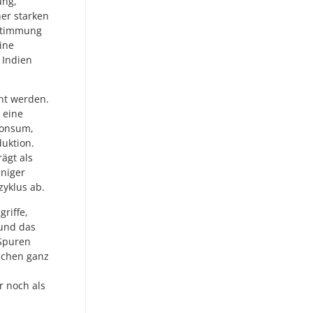
ung,
er starken
 Stimmung
ine
 Indien
ant werden.
 eine
Konsum,
duktion.
ägt als
eniger
zyklus ab.
griffe,
und das
 Spuren
ischen ganz
r noch als