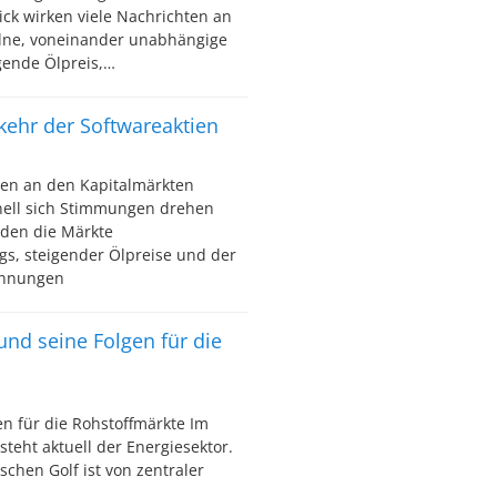
ck wirken viele Nachrichten an
elne, voneinander unabhängige
igende Ölpreis,…
kkehr der Softwareaktien
en an den Kapitalmärkten
nell sich Stimmungen drehen
den die Märkte
gs, steigender Ölpreise und der
pannungen
 und seine Folgen für die
en für die Rohstoffmärkte Im
teht aktuell der Energiesektor.
chen Golf ist von zentraler