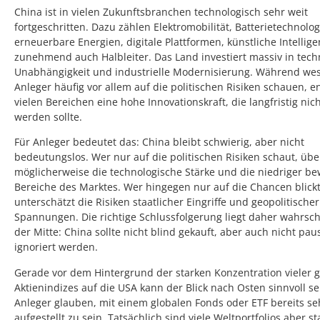
China ist in vielen Zukunftsbranchen technologisch sehr weit
fortgeschritten. Dazu zählen Elektromobilität, Batterietechnolog
erneuerbare Energien, digitale Plattformen, künstliche Intellig
zunehmend auch Halbleiter. Das Land investiert massiv in tech
Unabhängigkeit und industrielle Modernisierung. Während wes
Anleger häufig vor allem auf die politischen Risiken schauen, en
vielen Bereichen eine hohe Innovationskraft, die langfristig nich
werden sollte.
Für Anleger bedeutet das: China bleibt schwierig, aber nicht
bedeutungslos. Wer nur auf die politischen Risiken schaut, übe
möglicherweise die technologische Stärke und die niedriger be
Bereiche des Marktes. Wer hingegen nur auf die Chancen blickt
unterschätzt die Risiken staatlicher Eingriffe und geopolitischer
Spannungen. Die richtige Schlussfolgerung liegt daher wahrsch
der Mitte: China sollte nicht blind gekauft, aber auch nicht pau
ignoriert werden.
Gerade vor dem Hintergrund der starken Konzentration vieler g
Aktienindizes auf die USA kann der Blick nach Osten sinnvoll sei
Anleger glauben, mit einem globalen Fonds oder ETF bereits seh
aufgestellt zu sein. Tatsächlich sind viele Weltportfolios aber st